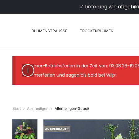
✓ Lieferung wie abgebil
BLUMENSTRÄUSSE
TROCKENBLUMEN
Sommer-Betriebsferien in der Zeit von: 03.08.26-19.
Sommerferien und sagen bis bald bei Wilp!
Start
Allerheiligen
Allerheiligen-Strauß
AUSVERKAUFT