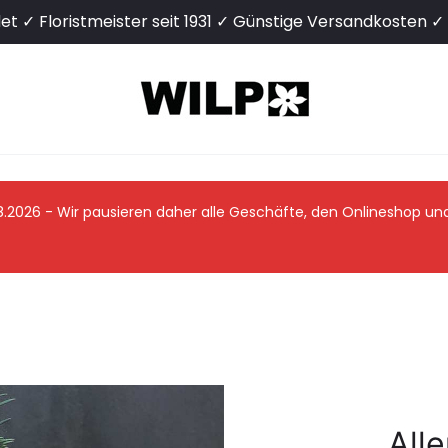
det ✓ Floristmeister seit 1931 ✓ Günstige Versandkosten 
08.2026 - Wir pausieren daher alle Geschäfte, den Onlineshop u
All