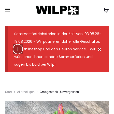
✓ Lieferung wie abgebildet ✓ Floristmeister seit 1931
✓ Günstige Versandkosten ✓ 7-Tage-
Frischegarantie
Sommer-Betriebsferien in der Zeit von: 03.08.26-
19.08.2026 - Wir pausieren daher alle Geschäfte,
den Onlineshop und den Fleurop Service.- Wir
wünschen Ihnen schöne Sommerferien und
sagen bis bald bei Wilp!
Start
Allerheiligen
Grabgesteck „Unvergessen“