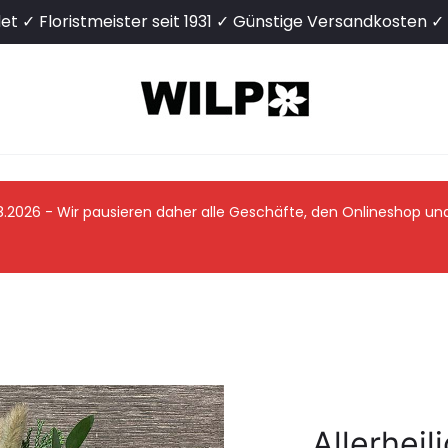
det ✓ Floristmeister seit 1931 ✓ Günstige Versandkosten 
08.2026 - Wir pausieren daher alle Geschäfte, den Onlineshop u
Allerhei