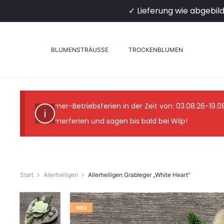
✓ Lieferung wie abgebil
BLUMENSTRÄUSSE
TROCKENBLUMEN
Sommer-Betriebsferien in der Zeit von: 03.08.26-19.
Sommerferien und sagen bis bald bei Wilp!
Start
Allerheiligen
Allerheiligen Grableger „White Heart“
NEU