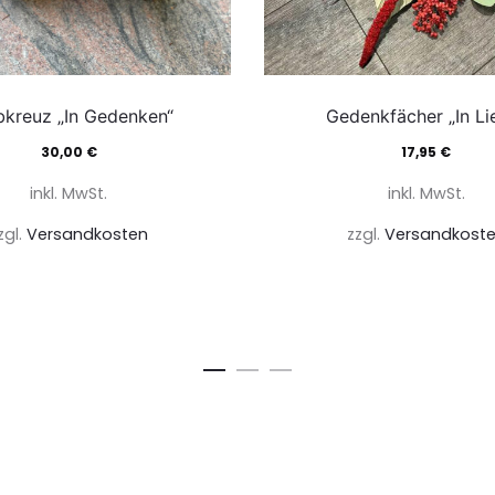
bkreuz „In Gedenken“
Gedenkfächer „In Li
30,00
€
17,95
€
inkl. MwSt.
inkl. MwSt.
zgl.
Versandkosten
zzgl.
Versandkost