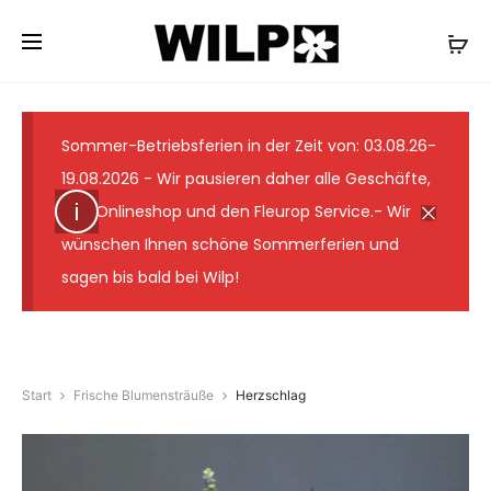
✓ Lieferung wie abgebildet ✓ Floristmeister seit 1931
✓ Günstige Versandkosten ✓ 7-Tage-
Frischegarantie
Sommer-Betriebsferien in der Zeit von: 03.08.26-
19.08.2026 - Wir pausieren daher alle Geschäfte,
den Onlineshop und den Fleurop Service.- Wir
wünschen Ihnen schöne Sommerferien und
sagen bis bald bei Wilp!
Start
Frische Blumensträuße
Herzschlag