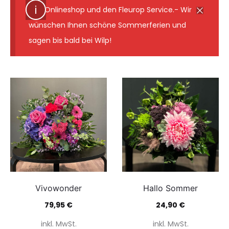
den Onlineshop und den Fleurop Service.- Wir
wünschen Ihnen schöne Sommerferien und
sagen bis bald bei Wilp!
Vivowonder
Hallo Sommer
79,95
€
24,90
€
inkl. MwSt.
inkl. MwSt.