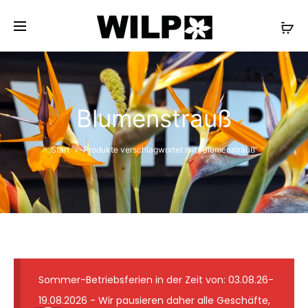
✓ Lieferung wie abgebildet ✓ Floristmeister seit 1931
✓ Günstige Versandkosten ✓ 7-Tage-
Frischegarantie
Blumenstrauß
Start
Produkte verschlagwortet mit „Blumenstrauß“
Sommer-Betriebsferien in der Zeit von: 03.08.26-
19.08.2026 - Wir pausieren daher alle Geschäfte,