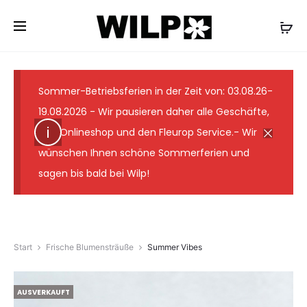
✓ Lieferung wie abgebildet ✓ Floristmeister seit 1931
✓ Günstige Versandkosten ✓ 7-Tage-
Frischegarantie
Sommer-Betriebsferien in der Zeit von: 03.08.26-
19.08.2026 - Wir pausieren daher alle Geschäfte,
den Onlineshop und den Fleurop Service.- Wir
wünschen Ihnen schöne Sommerferien und
sagen bis bald bei Wilp!
Start
Frische Blumensträuße
Summer Vibes
AUSVERKAUFT