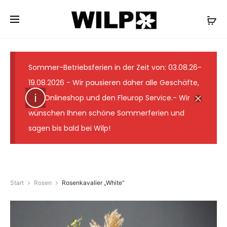
✓ Lieferung wie abgebildet ✓ Floristmeister seit 1931
✓ Günstige Versandkosten ✓ 7-Tage-
Frischegarantie
Sommer-Betriebsferien in der Zeit von: 03.08.26-
19.08.2026 - Wir pausieren daher alle Geschäfte,
den Onlineshop und den Fleurop Service.- Wir
wünschen Ihnen schöne Sommerferien und
sagen bis bald bei Wilp!
Start
Rosen
Rosenkavalier „White“