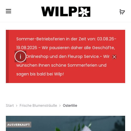
✓ Lieferung wie abgebildet ✓ Floristmeister seit 1931
✓ Günstige Versandkosten ✓ 7-Tage-
Frischegarantie
Sommer-Betriebsferien in der Zeit von: 03.08.26-
19.08.2026 - Wir pausieren daher alle Geschäfte,
den Onlineshop und den Fleurop Service.- Wir
wünschen Ihnen schöne Sommerferien und
sagen bis bald bei Wilp!
Start
Frische Blumensträuße
Osterlilie
AUSVERKAUFT