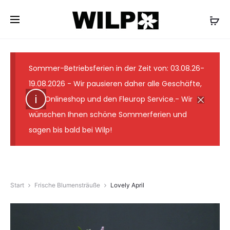
✓ Lieferung wie abgebildet ✓ Floristmeister seit 1931
✓ Günstige Versandkosten ✓ 7-Tage-
Frischegarantie
Sommer-Betriebsferien in der Zeit von: 03.08.26-
19.08.2026 - Wir pausieren daher alle Geschäfte,
den Onlineshop und den Fleurop Service.- Wir
wünschen Ihnen schöne Sommerferien und
sagen bis bald bei Wilp!
Start
Frische Blumensträuße
Lovely April