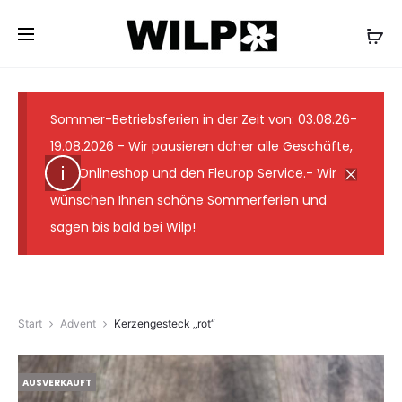
✓ Lieferung wie abgebildet ✓ Floristmeister seit 1931
✓ Günstige Versandkosten ✓ 7-Tage-
Frischegarantie
Sommer-Betriebsferien in der Zeit von: 03.08.26-
19.08.2026 - Wir pausieren daher alle Geschäfte,
den Onlineshop und den Fleurop Service.- Wir
wünschen Ihnen schöne Sommerferien und
sagen bis bald bei Wilp!
Start
Advent
Kerzengesteck „rot“
AUSVERKAUFT