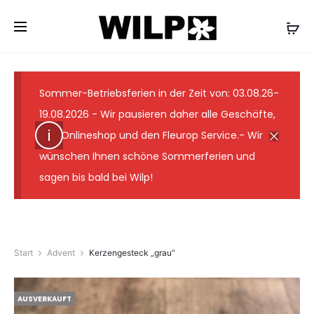
✓ Lieferung wie abgebildet ✓ Floristmeister seit 1931
✓ Günstige Versandkosten ✓ 7-Tage-
Frischegarantie
Sommer-Betriebsferien in der Zeit von: 03.08.26-
19.08.2026 - Wir pausieren daher alle Geschäfte,
den Onlineshop und den Fleurop Service.- Wir
wünschen Ihnen schöne Sommerferien und
sagen bis bald bei Wilp!
Start
Advent
Kerzengesteck „grau“
AUSVERKAUFT