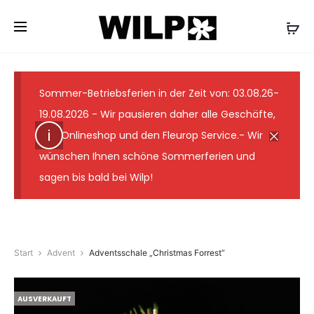
✓ Lieferung wie abgebildet ✓ Floristmeister seit 1931
✓ Günstige Versandkosten ✓ 7-Tage-
Frischegarantie
Sommer-Betriebsferien in der Zeit von: 03.08.26-
19.08.2026 - Wir pausieren daher alle Geschäfte,
den Onlineshop und den Fleurop Service.- Wir
wünschen Ihnen schöne Sommerferien und
sagen bis bald bei Wilp!
Start
Advent
Adventsschale „Christmas Forrest“
AUSVERKAUFT