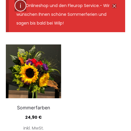
den Onlineshop und den Fleurop Service.- Wir
wünschen Ihnen schöne Sommerferien und
sagen bis bald bei Wilp!
Sommerfarben
24,90
€
inkl. MwSt.