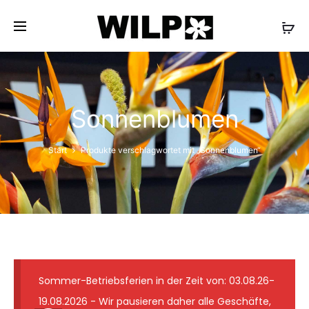
✓ Lieferung wie abgebildet ✓ Floristmeister seit 1931
✓ Günstige Versandkosten ✓ 7-Tage-
Frischegarantie
Sonnenblumen
Start
Produkte verschlagwortet mit „Sonnenblumen“
Sommer-Betriebsferien in der Zeit von: 03.08.26-
19.08.2026 - Wir pausieren daher alle Geschäfte,