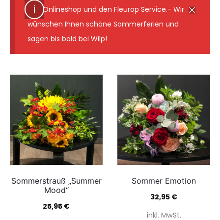
den Onlineshop und den Fleurop Service.- Wir
wünschen Ihnen schöne Sommerferien und
sagen bis bald bei Wilp!
Sommerstrauß „Summer
Sommer Emotion
Mood“
32,95
€
25,95
€
inkl. MwSt.