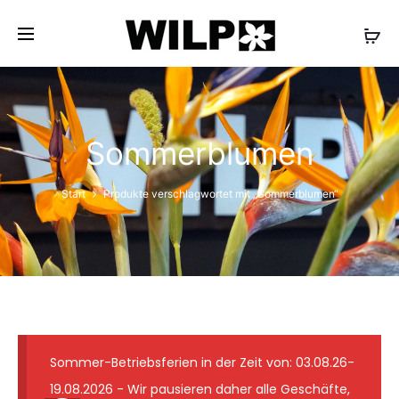
✓ Lieferung wie abgebildet ✓ Floristmeister seit 1931
✓ Günstige Versandkosten ✓ 7-Tage-
Frischegarantie
Sommerblumen
Start
Produkte verschlagwortet mit „Sommerblumen“
Sommer-Betriebsferien in der Zeit von: 03.08.26-
19.08.2026 - Wir pausieren daher alle Geschäfte,