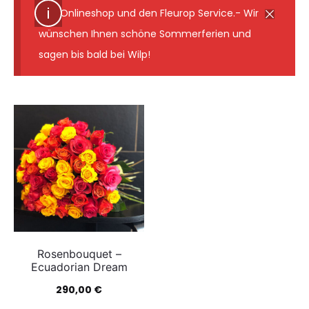
den Onlineshop und den Fleurop Service.- Wir
wünschen Ihnen schöne Sommerferien und
sagen bis bald bei Wilp!
Rosenbouquet –
Ecuadorian Dream
290,00
€