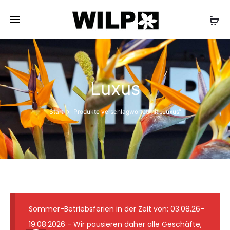
✓ Lieferung wie abgebildet ✓ Floristmeister seit 1931
✓ Günstige Versandkosten ✓ 7-Tage-
Frischegarantie
Luxus
Start
Produkte verschlagwortet mit „Luxus“
Sommer-Betriebsferien in der Zeit von: 03.08.26-
19.08.2026 - Wir pausieren daher alle Geschäfte,