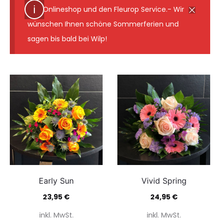
den Onlineshop und den Fleurop Service.- Wir
wünschen Ihnen schöne Sommerferien und
sagen bis bald bei Wilp!
Early Sun
Vivid Spring
23,95
€
24,95
€
inkl. MwSt.
inkl. MwSt.