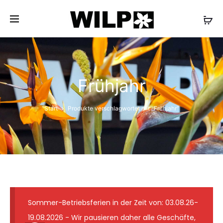
✓ Lieferung wie abgebildet ✓ Floristmeister seit 1931
✓ Günstige Versandkosten ✓ 7-Tage-
Frischegarantie
Frühjahr
Start
Produkte verschlagwortet mit „Frühjahr“
Sommer-Betriebsferien in der Zeit von: 03.08.26-
19.08.2026 - Wir pausieren daher alle Geschäfte,